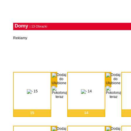
Domy
| 13 Obrazki
Reklamy
15
14