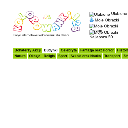
Ulubione
Moje Obrazki
Pomoc
Twoje internetowe kolorowanki dla dzieci
Najlepsza 50
Bohaterzy Akcji
Budynki
Celebryta
Fantazja oraz Horror
Histor
Natura
Okazje
Religia
Sport
Szkoła oraz Nauka
Transport
Za