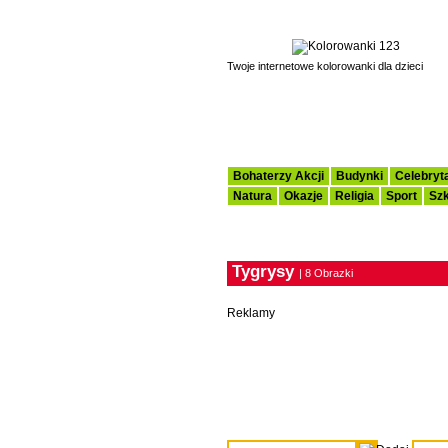
Twoje internetowe kolorowanki dla dzieci
Bohaterzy Akcji
Budynki
Celebryt
Natura
Okazje
Religia
Sport
Szk
Tygrysy
| 8 Obrazki
Reklamy