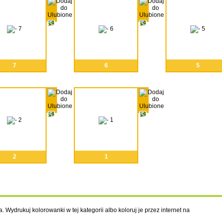
7
6
5
2
1
. Wydrukuj kolorowanki w tej kategorii albo koloruj je przez internet na