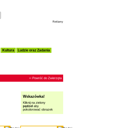
Ustaw tą Stronę Jako Moja Strona Startowa
Reklamy
Kultura
Ludzie oraz Zadania
‹‹ Powróć do Zwierzęta
Wskazówka!
Kliknij na zielony
pędzel
aby
pokolorować obrazek