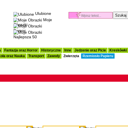
Ulubione
Moje
Obrazki
Pomoc
Najlepsza 50
a
Fantazja oraz Horror
Historyczne
Inne
Jedzenie oraz Picie
Kreskówki
oła oraz Nauka
Transport
Zawody
Zwierzęta
Rzemiosło Papieru