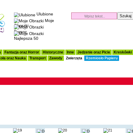
Ulubione
Moje
Obrazki
Pomoc
Najlepsza 50
a
Fantazja oraz Horror
Historyczne
Inne
Jedzenie oraz Picie
Kreskówki
oła oraz Nauka
Transport
Zawody
Zwierzęta
Rzemiosło Papieru