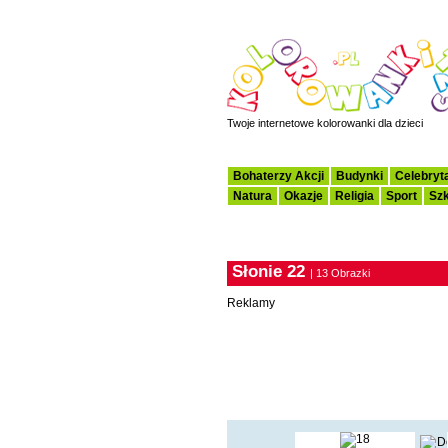
Twoje internetowe kolorowanki dla dzieci
Bohaterzy Akcji
Budynki
Celebryt
Natura
Okazje
Religia
Sport
Szk
Słonie 22
| 13 Obrazki
Reklamy