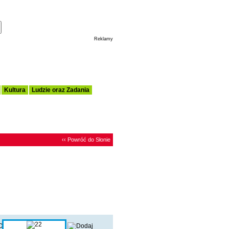
Ustaw tą Stronę Jako Moja Strona Startowa
Reklamy
Kultura
Ludzie oraz Zadania
‹‹ Powróć do Słonie