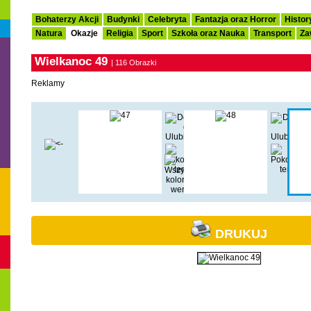
Bohaterzy Akcji
Budynki
Celebryta
Fantazja oraz Horror
Histor
Natura
Okazje
Religia
Sport
Szkoła oraz Nauka
Transport
Za
Wielkanoc 49
| 116 Obrazki
Reklamy
DRUKUJ