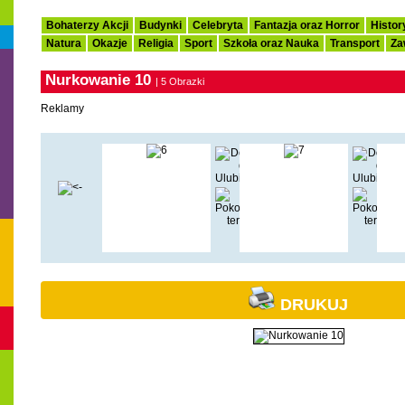
Bohaterzy Akcji
Budynki
Celebryta
Fantazja oraz Horror
Histor
Natura
Okazje
Religia
Sport
Szkoła oraz Nauka
Transport
Za
Nurkowanie 10
| 5 Obrazki
Reklamy
DRUKUJ