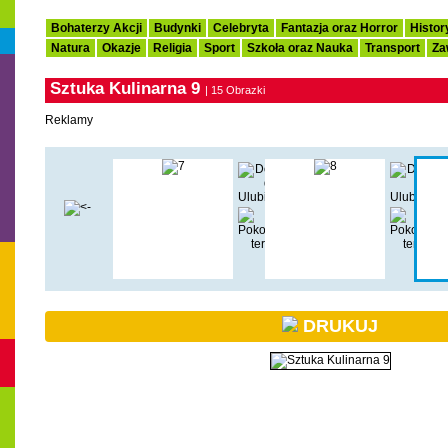
Bohaterzy Akcji
Budynki
Celebryta
Fantazja oraz Horror
Histor
Natura
Okazje
Religia
Sport
Szkoła oraz Nauka
Transport
Za
Sztuka Kulinarna 9
| 15 Obrazki
Reklamy
DRUKUJ