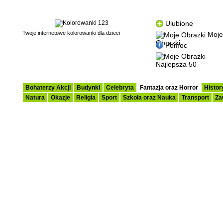
Ulubione
Twoje internetowe kolorowanki dla dzieci
Moje
Obrazki
Pomoc
Najlepsza 50
Bohaterzy Akcji
Budynki
Celebryta
Fantazja oraz Horror
Histor
Natura
Okazje
Religia
Sport
Szkoła oraz Nauka
Transport
Za