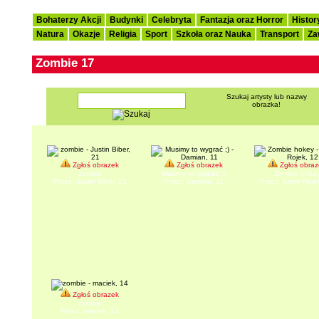
Bohaterzy Akcji
Budynki
Celebryta
Fantazja oraz Horror
Histor
Natura
Okazje
Religia
Sport
Szkoła oraz Nauka
Transport
Za
Zombie 17
Szukaj artysty lub nazwy
obrazka!
Zgłoś obrazek
Zgłoś obrazek
Zgłoś obraz
zombie
Musimy to wygrać ;)
Zombie hoke
Przez: Justin Biber, 21
Przez: Damian, 11
Przez: Kamil Roje
Zgłoś obrazek
zombie
Przez: maciek, 14